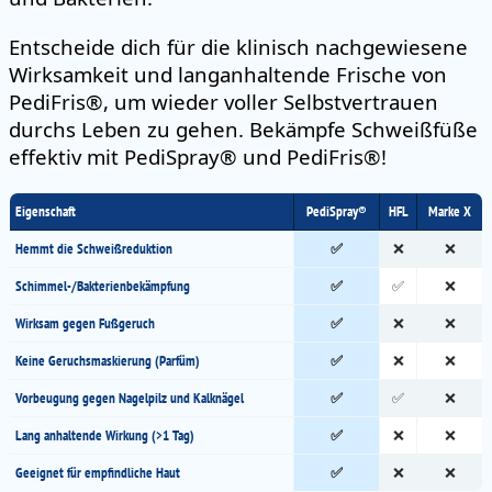
Entscheide dich für die klinisch nachgewiesene
Wirksamkeit und langanhaltende Frische von
PediFris®, um wieder voller Selbstvertrauen
durchs Leben zu gehen. Bekämpfe Schweißfüße
effektiv mit PediSpray® und PediFris®!
Eigenschaft
PediSpray®
HFL
Marke X
Hemmt die Schweißreduktion
✅
❌
❌
Schimmel-/Bakterienbekämpfung
✅
✅
❌
Wirksam gegen Fußgeruch
✅
❌
❌
Keine Geruchsmaskierung (Parfüm)
✅
❌
❌
Vorbeugung gegen Nagelpilz und Kalknägel
✅
✅
❌
Lang anhaltende Wirkung (>1 Tag)
✅
❌
❌
Geeignet für empfindliche Haut
✅
❌
❌