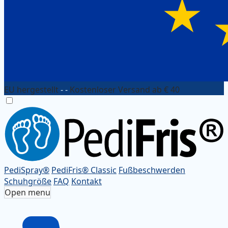
EU hergestellt
- -
Kostenloser Versand ab € 40
PediSpray®
PediFris® Classic
Fußbeschwerden
Schuhgröße
FAQ
Kontakt
Open menu