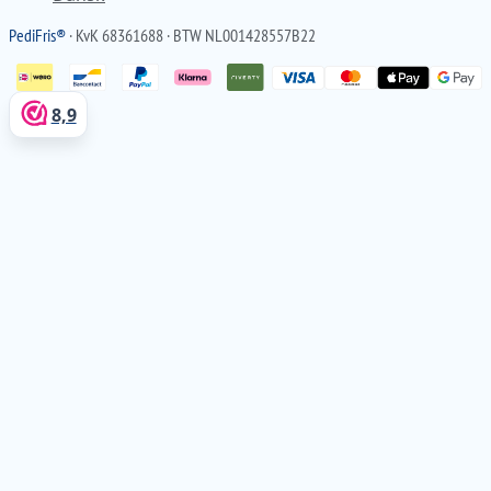
Pedi
Fris
®
· KvK 68361688 · BTW NL001428557B22
8,9