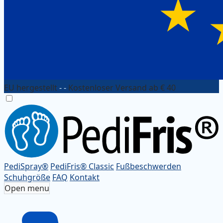
EU hergestellt
- -
Kostenloser Versand ab € 40
PediSpray®
PediFris® Classic
Fußbeschwerden
Schuhgröße
FAQ
Kontakt
Open menu