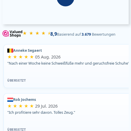
★ ★ ★ ★ ⯨
8,9
Basierend auf
3.679
Bewertungen
Anneke Segaert
★ ★ ★ ★ ★
05 Aug. 2026
"Nach einer Woche keine Schweißfüße mehr und geruchsfreie Schuhe"
ÜBERSETZT
Rob Jochems
★ ★ ★ ★ ★
29 Jul. 2026
"Ich profitiere sehr davon. Tolles Zeug."
ÜBERSETZT