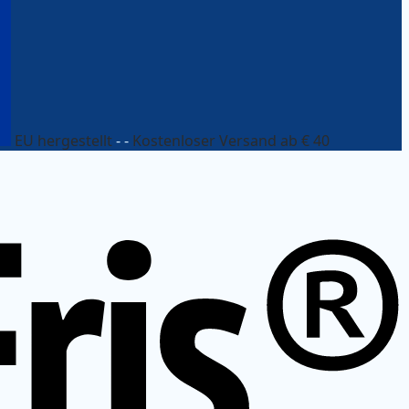
EU hergestellt
- -
Kostenloser Versand ab € 40